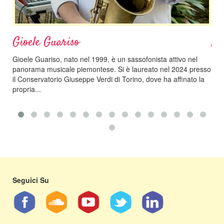
Gioele Guariso
Na
Gioele Guariso, nato nel 1999, è un sassofonista attivo nel
Nata
panorama musicale piemontese. Si è laureato nel 2024 presso
cin
il Conservatorio Giuseppe Verdi di Torino, dove ha affinato la
Con
propria...
cons
Seguici Su