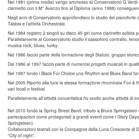
Nel 1981 (prima media) vengo ammesso al Conservatorio G.Verdi di 
clarinetto con il M° Avanzo fino al Diploma (anno 1988) conseguend
Negli anni di Conservatorio approfondisco lo studio del pianoforte co
Tabbia e l’attività Orchestrale.
Nel 1984 registro 2 singoli su disco 45 giri come clarinetto solista p
Parallelamente al Conservatorio studio il sassofono contralto, ten
musica rock, blues, funky.
Nel 1986 faccio parte della formazione degli Statuto, gruppo stori
Dal 1986 al 1997 faccio parte di numerosi progetti musicali in qual
Nel 1997 fondo i Black For Choice una Rhythm and Blues Band forma
Nel 2005 Riporto alla luce la stessa formazione rinominata Fox & t
vari locali e festival.
Parallelamente all’attività concertistica ho svolto anche attività di i
Nel 2010 fondo la Spring Street Band, tributo a Bruce Springsteen c
partecipazioni come protagonisti a grandi eventi come i Glory Days
Springsteen).
Collaborazioni teatrali con la Compagnia della Luna Crescente di Dozz
“City of night”.