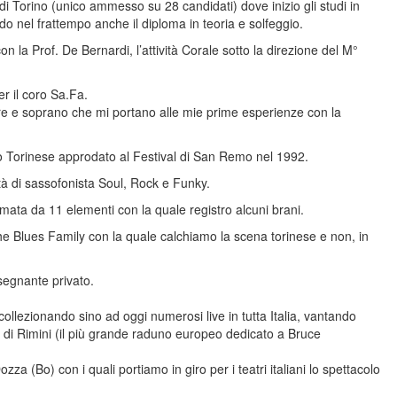
Torino (unico ammesso su 28 candidati) dove inizio gli studi in
o nel frattempo anche il diploma in teoria e solfeggio.
n la Prof. De Bernardi, l’attività Corale sotto la direzione del M°
er il coro Sa.Fa.
ore e soprano che mi portano alle mie prime esperienze con la
co Torinese approdato al Festival di San Remo nel 1992.
ità di sassofonista Soul, Rock e Funky.
ta da 11 elementi con la quale registro alcuni brani.
he Blues Family con la quale calchiamo la scena torinese e non, in
nsegnante privato.
ollezionando sino ad oggi numerosi live in tutta Italia, vantando
 di Rimini (il più grande raduno europeo dedicato a Bruce
a (Bo) con i quali portiamo in giro per i teatri italiani lo spettacolo